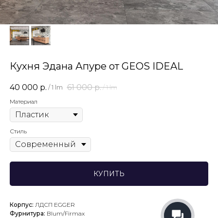
Кухня Эдана Апуре от GEOS IDEAL
40 000
р.
61 000
р.
/
1 lm
/
1 lm
Материал
Стиль
КУПИТЬ
Корпус:
ЛДСП EGGER
Фурнитура:
Blum/Firmax